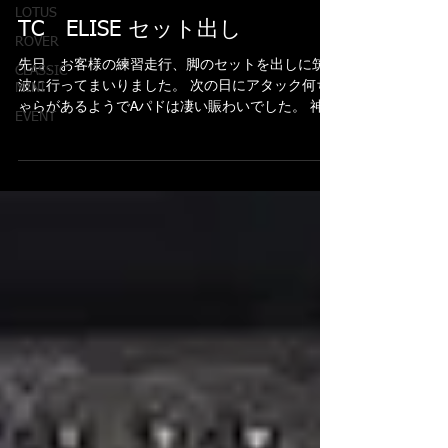
LOTUS
TC ELISE セット出し
ROVER
先日、お客様の練習走行、脚のセットを出しに筑
CLASSIC
波に行ってまいりました。 次の日にアタック何ち
MINI
ゃらがあるようでAパドは凄い賑わいでした。 神棚
EVENT
みたいなウイング付いた凄い車達が凄いタイムで
走り回っておりました。 うちには全然関係の無い
世界なので黙々とお客様の走りだけをチェックさ
せ...