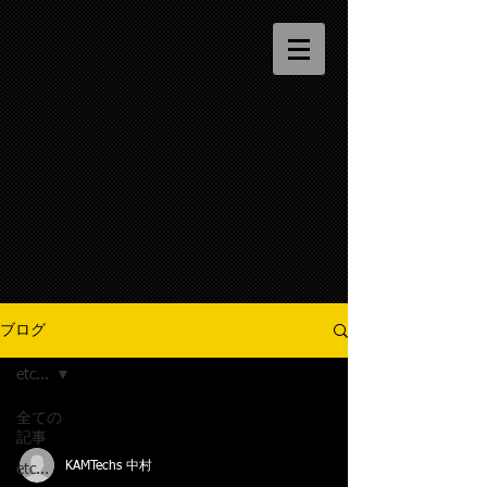
ブログ
etc...
全ての
記事
KAMTechs 中村
etc...