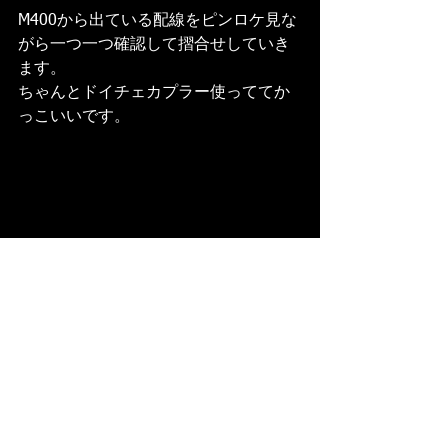
M400から出ている配線をピンロケ見な
がら一つ一つ確認して摺合せしていき
ます。
ちゃんとドイチェカプラー使っててか
っこいいです。
大分間引けたのですっきりしました。
今回はベースの配線がコンディション