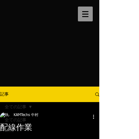
記事
全ての記事
KAMTechs 中村
全ての記事
配線作業
etc...