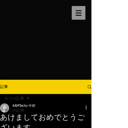
記事
全ての記事
KAMTechs 中村
全ての記事
あけましておめでとうご
etc...