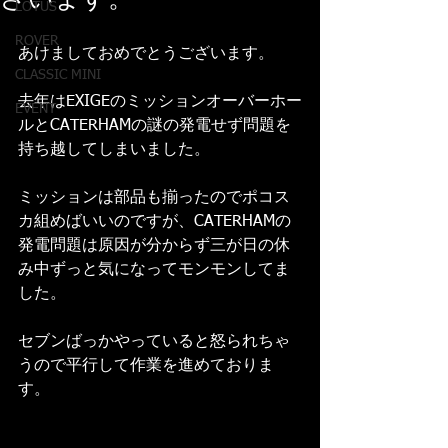
ざいます。
LOTUS
ROVER
あけましておめでとうございます。
CLASSIC MINI
去年はEXIGEのミッションオーバーホー
EVENT
ルとCATERHAMの謎の発電せず問題を
持ち越してしまいました。
ミッションは部品も揃ったのでポコス
カ組めばいいのですが、CATERHAMの
発電問題は原因が分からず三が日の休
み中ずっと気になってモンモンしてま
した。
セブンばっかやっていると怒られちゃ
うので平行して作業を進めておりま
す。