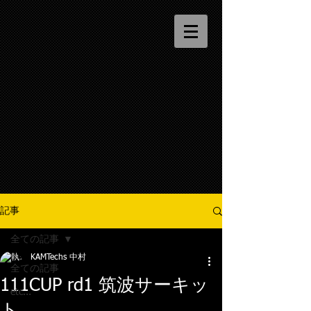
記事
全ての記事
KAMTechs 中村
全ての記事
111CUP rd1 筑波サーキッ
etc...