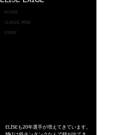
ELISE EXIGE
LOTUS
ROVER
CLASSIC MINI
EVENT
ELISEも20年選手が増えてきています。
Mk1は鉄チンタンクなんで錆が出てき