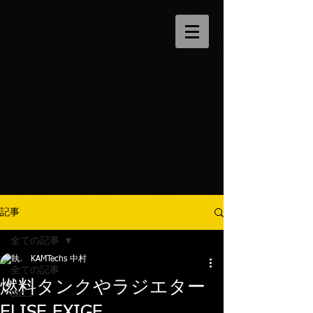
記事
全ての記事
KAMTechs 中村
全ての記事
燃料タンクやラジエター
etc...