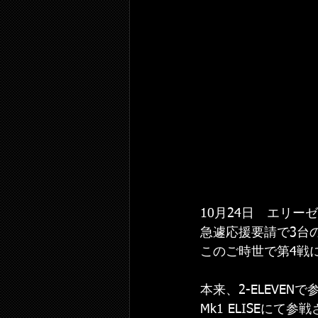
10月24日　エリー
急遽応援要請で3台
このご時世で第4戦
本来、2-ELEVE
Mk1 ELISEにて