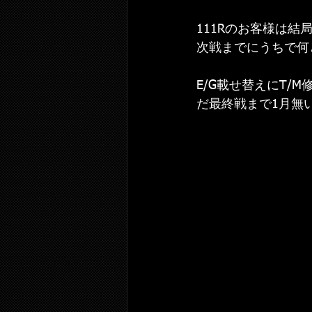
111Rのお客様は結
次戦までにうちで何
E/G載せ替えにT
だ最終戦まで1月無