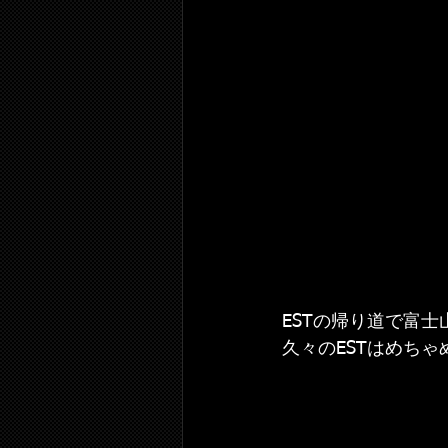
ESTの帰り道で富
久々のESTはめち