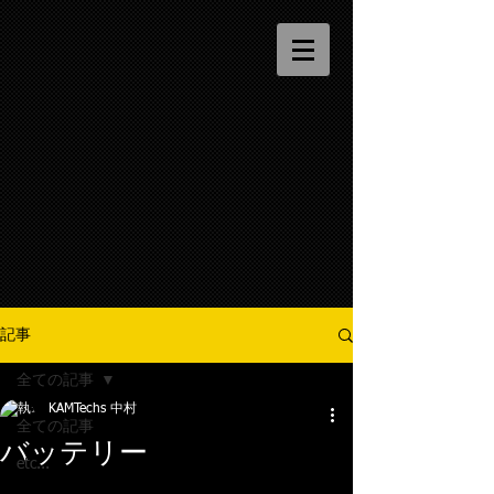
記事
全ての記事
KAMTechs 中村
全ての記事
バッテリー
etc...