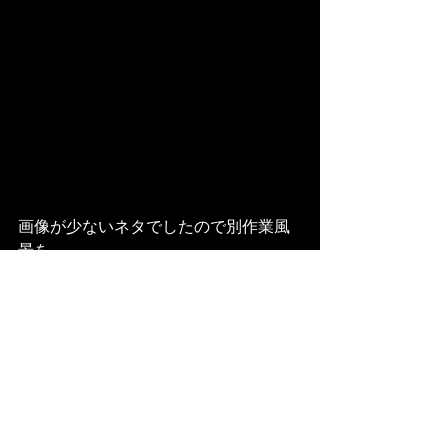
画像が少ないネタでしたので別作業風
景を。
久しぶりにやった作業なのであれこれ
思い出しながらでした。
すべて表示
最新記事