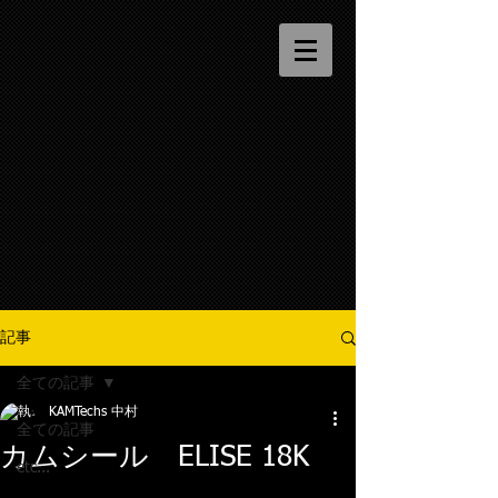
記事
全ての記事
KAMTechs 中村
全ての記事
カムシール ELISE 18K
etc...