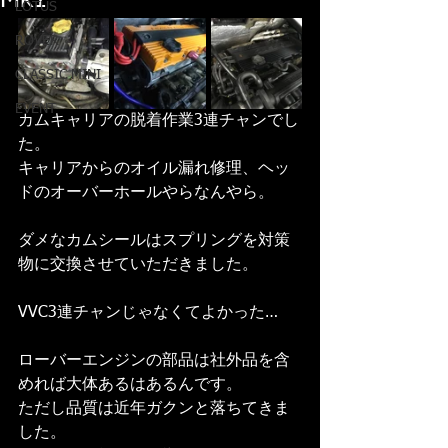
Mk1
LOTUS
ROVER
CLASSIC MINI
EVENT
カムキャリアの脱着作業3連チャンでし
た。
キャリアからのオイル漏れ修理、ヘッ
ドのオーバーホールやらなんやら。
ダメなカムシールはスプリングを対策
物に交換させていただきました。
VVC3連チャンじゃなくてよかった…
ローバーエンジンの部品は社外品を含
めれば大体あるはあるんです。
ただし品質は近年ガクンと落ちてきま
した。