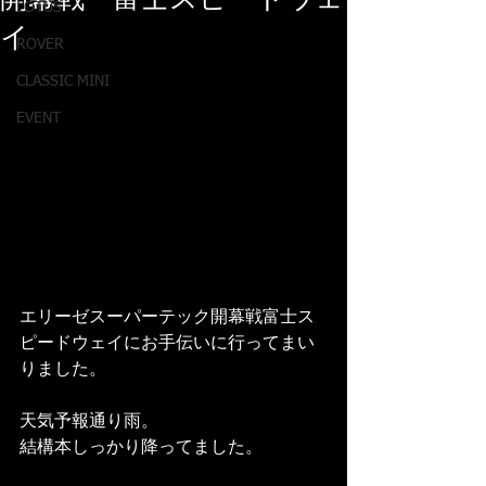
開幕戦 富士スピードウェ
LOTUS
イ
ROVER
CLASSIC MINI
EVENT
エリーゼスーパーテック開幕戦富士ス
ピードウェイにお手伝いに行ってまい
りました。
天気予報通り雨。
結構本しっかり降ってました。