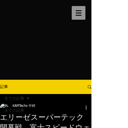
記事
全ての記事
KAMTechs 中村
全ての記事
エリーゼスーパーテック
etc...