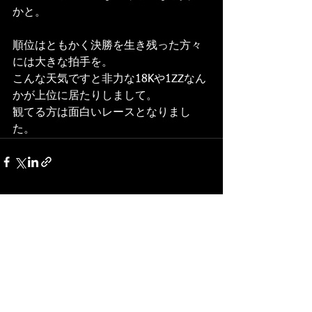
かと。
順位はともかく決勝を生き残った方々
には大きな拍手を。
こんな天気ですと非力な18Kや1ZZなん
かが上位に居たりしまして。
観てる方は面白いレースとなりまし
た。
すべて表示
最新記事